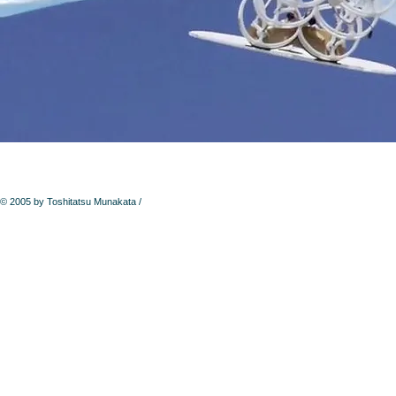
© 2005 by Toshitatsu Munakata /